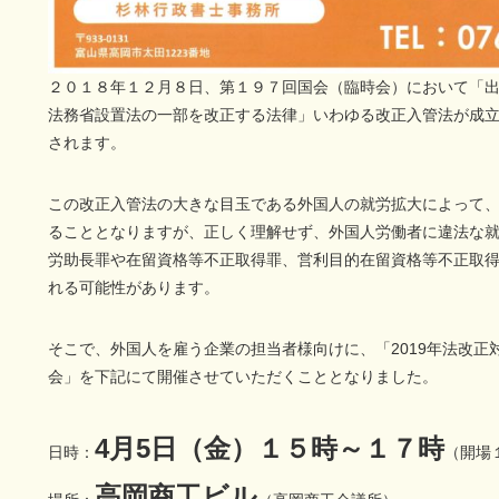
２０１８年１２月８日、第１９７回国会（臨時会）において「
法務省設置法の一部を改正する法律」いわゆる改正入管法が成
されます。
この改正入管法の大きな目玉である外国人の就労拡大によって
ることとなりますが、正しく理解せず、外国人労働者に違法な
労助長罪や在留資格等不正取得罪、営利目的在留資格等不正取
れる可能性があります。
そこで、外国人を雇う企業の担当者様向けに、「2019年法改正
会」を下記にて開催させていただくこととなりました。
4月5日（金）１５時～１７時
日時：
（開場
高岡商工ビル